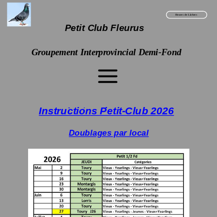
Heures de Lâchers
Petit Club Fleurus
Groupement Interprovincial Demi-Fond
Instructions Petit-Club 2026
Instructio
ns Petit-
Club
Doublages par local
2026